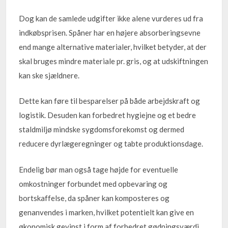
Dog kan de samlede udgifter ikke alene vurderes ud fra
indkøbsprisen. Spåner har en højere absorberingsevne
end mange alternative materialer, hvilket betyder, at der
skal bruges mindre materiale pr. gris, og at udskiftningen
kan ske sjældnere.
Dette kan føre til besparelser på både arbejdskraft og
logistik. Desuden kan forbedret hygiejne og et bedre
staldmiljø mindske sygdomsforekomst og dermed
reducere dyrlægeregninger og tabte produktionsdage.
Endelig bør man også tage højde for eventuelle
omkostninger forbundet med opbevaring og
bortskaffelse, da spåner kan komposteres og
genanvendes i marken, hvilket potentielt kan give en
økonomisk gevinst i form af forbedret gødningsværdi.