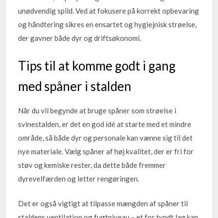
unødvendig spild. Ved at fokusere på korrekt opbevaring
og håndtering sikres en ensartet og hygiejnisk strøelse,
der gavner både dyr og driftsøkonomi.
Tips til at komme godt i gang
med spåner i stalden
Når du vil begynde at bruge spåner som strøelse i
svinestalden, er det en god idé at starte med et mindre
område, så både dyr og personale kan vænne sig til det
nye materiale. Vælg spåner af høj kvalitet, der er fri for
støv og kemiske rester, da dette både fremmer
dyrevelfærden og letter rengøringen.
Det er også vigtigt at tilpasse mængden af spåner til
staldens ventilation og fugtniveau – et for tyndt lag kan