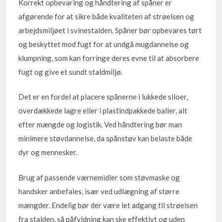
Korrekt opbevaring og håndtering af spåner er
afgørende for at sikre både kvaliteten af strøelsen og
arbejdsmiljøet i svinestalden. Spåner bør opbevares tørt
og beskyttet mod fugt for at undgå mugdannelse og
klumpning, som kan forringe deres evne til at absorbere
fugt og give et sundt staldmiljø.
Det er en fordel at placere spånerne i lukkede siloer,
overdækkede lagre eller i plastindpakkede baller, alt
efter mængde og logistik. Ved håndtering bør man
minimere støvdannelse, da spånstøv kan belaste både
dyr og mennesker.
Brug af passende værnemidler som støvmaske og
handsker anbefales, især ved udlægning af større
mængder. Endelig bør der være let adgang til strøelsen
fra stalden, så påfyldning kan ske effektivt og uden