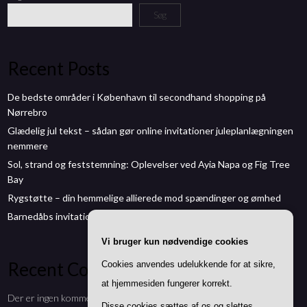
Søg
Recent Posts
De bedste områder i København til secondhand shopping på
Nørrebro
Glædelig jul tekst – sådan gør online invitationer juleplanlægningen
nemmere
Sol, strand og feststemning: Oplevelser ved Ayia Napa og Fig Tree
Bay
Rygstøtte – din hemmelige allierede mod spændinger og ømhed
Barnedåbs invitationer: Sådan laver du smukke invitationer online
Vi bruger kun nødvendige cookies
Recent Comments
Cookies anvendes udelukkende for at sikre,
at hjemmesiden fungerer korrekt.
Der er ingen kommentarer at vise.
Disse cookies sættes af os og slettes